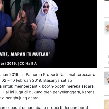
hun 2019 ini. Pameran Properti Nasional terbesar di
 02 – 10 Februari 2019. Biasanya setiap
a untuk mempercantik booth-booth mereka secara
 Hal ini juga di dukung oleh penyelenggara, karena
k dipenghujung acara.
an sebagai pengembang properti dengan booth