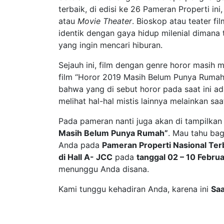
terbaik, di edisi ke 26 Pameran Properti i
atau
Movie Theater
. Bioskop atau teater f
identik dengan gaya hidup milenial dimana 
yang ingin mencari hiburan.
Sejauh ini, film dengan genre horor masih me
film “Horor 2019 Masih Belum Punya Rumah”
bahwa yang di sebut horor pada saat ini a
melihat hal-hal mistis lainnya melainkan saa
Pada pameran nanti juga akan di tampilkan
Masih Belum Punya Rumah”
. Mau tahu ba
Anda pada
Pameran Properti Nasional Te
di Hall A- JCC
pada
tanggal 02 – 10 Febru
menunggu Anda disana.
Kami tunggu kehadiran Anda, karena ini
Saa