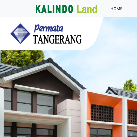
(curren
HOME