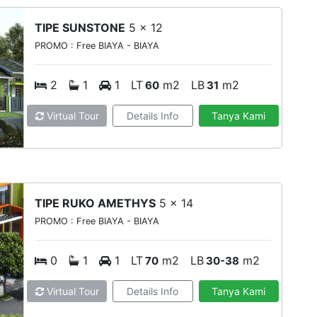
TIPE SUNSTONE
5 x 12
PROMO : Free BIAYA - BIAYA
2
1
1
LT
m2
LB
m2
60
31
Virtual Tour
Details Info
Tanya Kami
TIPE RUKO AMETHYS
5 x 14
PROMO : Free BIAYA - BIAYA
0
1
1
LT
m2
LB
m2
70
30-38
Virtual Tour
Details Info
Tanya Kami