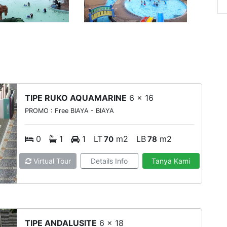
TIPE RUKO AQUAMARINE
6 x 16
PROMO : Free BIAYA - BIAYA
0
1
1
LT
m2
LB
m2
70
78
Virtual Tour
Details Info
Tanya Kami
TIPE ANDALUSITE
6 x 18