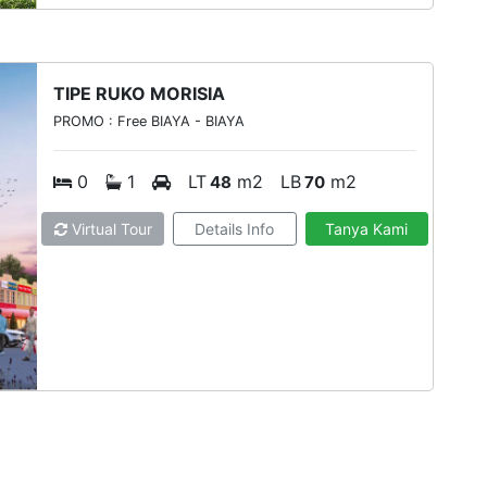
TIPE RUKO MORISIA
PROMO : Free BIAYA - BIAYA
0
1
LT
m2
LB
m2
48
70
Virtual Tour
Details Info
Tanya Kami