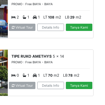
PROMO : Free BIAYA - BIAYA
2
1
1
LT
m2
LB
m2
108
29
Virtual Tour
Details Info
Tanya Kami
TIPE RUKO AMETHYS
5 x 14
PROMO : Free BIAYA - BIAYA
0
1
1
LT
m2
LB
m2
70
78
Virtual Tour
Details Info
Tanya Kami